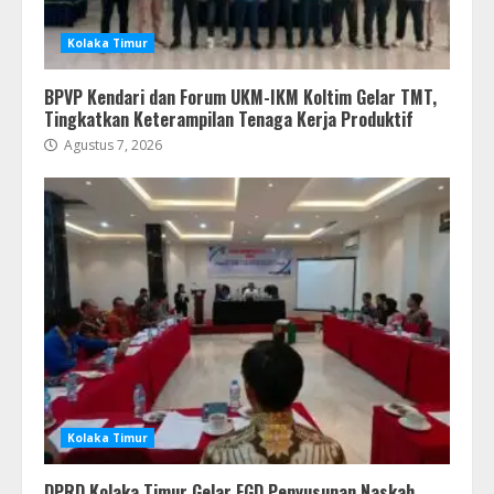
Kolaka Timur
BPVP Kendari dan Forum UKM-IKM Koltim Gelar TMT,
Tingkatkan Keterampilan Tenaga Kerja Produktif
Agustus 7, 2026
Kolaka Timur
DPRD Kolaka Timur Gelar FGD Penyusunan Naskah