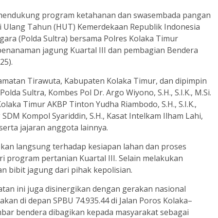
mendukung program ketahanan dan swasembada pangan
i Ulang Tahun (HUT) Kemerdekaan Republik Indonesia
ggara (Polda Sultra) bersama Polres Kolaka Timur
enanaman jagung Kuartal III dan pembagian Bendera
25).
amatan Tirawuta, Kabupaten Kolaka Timur, dan dipimpin
olda Sultra, Kombes Pol Dr. Argo Wiyono, S.H., S.I.K., M.Si.
olaka Timur AKBP Tinton Yudha Riambodo, S.H., S.I.K.,
SDM Kompol Syariddin, S.H., Kasat Intelkam Ilham Lahi,
 serta jajaran anggota lainnya.
kan langsung terhadap kesiapan lahan dan proses
program pertanian Kuartal III. Selain melakukan
bibit jagung dari pihak kepolisian.
tan ini juga disinergikan dengan gerakan nasional
kan di depan SPBU 74.935.44 di Jalan Poros Kolaka–
embar bendera dibagikan kepada masyarakat sebagai