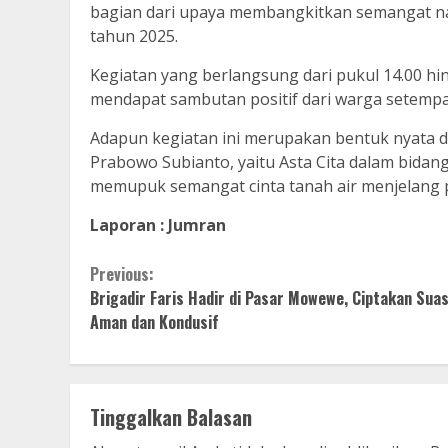
bagian dari upaya membangkitkan semangat n
tahun 2025.
Kegiatan yang berlangsung dari pukul 14.00 hin
mendapat sambutan positif dari warga setempa
Adapun kegiatan ini merupakan bentuk nyata d
Prabowo Subianto, yaitu Asta Cita dalam bida
memupuk semangat cinta tanah air menjelang 
Laporan : Jumran
Continue
Previous:
Brigadir Faris Hadir di Pasar Mowewe, Ciptakan Sua
Reading
Aman dan Kondusif
Tinggalkan Balasan