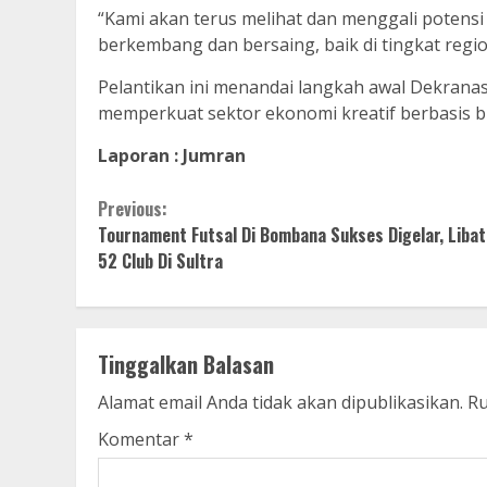
“Kami akan terus melihat dan menggali potens
berkembang dan bersaing, baik di tingkat regi
Pelantikan ini menandai langkah awal Dekrana
memperkuat sektor ekonomi kreatif berbasis b
Laporan : Jumran
Continue
Previous:
Tournament Futsal Di Bombana Sukses Digelar, Liba
Reading
52 Club Di Sultra
Tinggalkan Balasan
Alamat email Anda tidak akan dipublikasikan.
Ru
Komentar
*