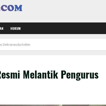
AN
HUKUM
rus Dekranasda Koltim
 Resmi Melantik Pengurus