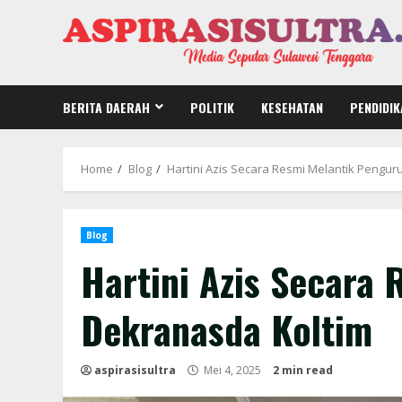
Skip
to
content
BERITA DAERAH
POLITIK
KESEHATAN
PENDIDIK
Home
Blog
Hartini Azis Secara Resmi Melantik Pengu
Blog
Hartini Azis Secara
Dekranasda Koltim
aspirasisultra
Mei 4, 2025
2 min read