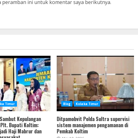
a peramban ini untuk komentar saya berikutnya.
ka Timur
Blog
Kolaka Timur
 Sambut Kepulangan
Ditpamobvit Polda Sultra supervisi
Plt. Bupati Koltim:
sistem manajemen pengamanan di
adi Haji Mabrur dan
Pemkab Koltim
Masyarakat