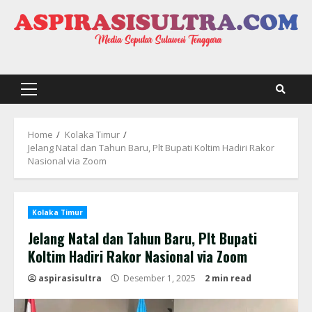
Skip
to
content
Primary
Menu
Home
Kolaka Timur
Jelang Natal dan Tahun Baru, Plt Bupati Koltim Hadiri Rakor
Nasional via Zoom
Kolaka Timur
Jelang Natal dan Tahun Baru, Plt Bupati
Koltim Hadiri Rakor Nasional via Zoom
aspirasisultra
Desember 1, 2025
2 min read