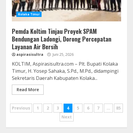
Kolaka Timur
Pemda Koltim Tinjau Proyek SPAM
Bendungan Ladongi, Dorong Percepatan
Layanan Air Bersih
aspirasisultra
Juni 25, 2026
KOLTIM, Aspirasisultra.com – Plt. Bupati Kolaka
Timur, H. Yosep Sahaka, S.Pd., M.Pd., didampingi
Sekretaris Daerah Kabupaten Kolaka...
Read More
Navigasi
Previous
1
2
3
4
5
6
7
…
85
pos
Next