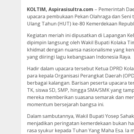
KOLTIM, Aspirasisultra.com
– Pemerintah Dae
upacara pembukaan Pekan Olahraga dan Seni t
Ulang Tahun (HUT) ke-80 Kemerdekaan Republik
Kegiatan meriah ini dipusatkan di Lapangan K
dipimpin langsung oleh Wakil Bupati Kolaka Ti
khidmat dengan nuansa nasionalisme yang kent
yang diiringi lagu kebangsaan Indonesia Raya.
Hadir dalam upacara tersebut Ketua DPRD Kolak
para kepala Organisasi Perangkat Daerah (OPD),
berbagai kalangan. Barisan peserta upacara te
TK, siswa SD, SMP, hingga SMA/SMK yang tamp
mereka memberikan suasana semarak dan me
momentum bersejarah bangsa ini.
Dalam sambutannya, Wakil Bupati Yosep Sahak
menjadikan peringatan kemerdekaan bukan hanya
rasa syukur kepada Tuhan Yang Maha Esa. Ia