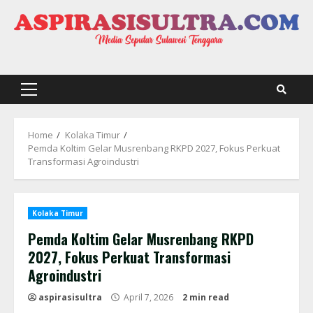
Skip
to
content
Primary
Menu
Home
Kolaka Timur
Pemda Koltim Gelar Musrenbang RKPD 2027, Fokus Perkuat
Transformasi Agroindustri
Kolaka Timur
Pemda Koltim Gelar Musrenbang RKPD
2027, Fokus Perkuat Transformasi
Agroindustri
aspirasisultra
April 7, 2026
2 min read