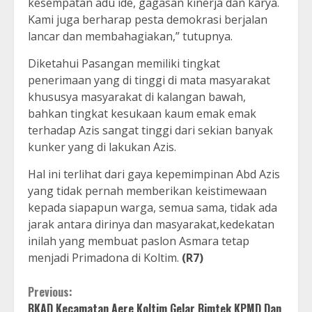
kesempatan adu ide, gagasan kinerja dan karya.
Kami juga berharap pesta demokrasi berjalan
lancar dan membahagiakan,” tutupnya.
Diketahui Pasangan memiliki tingkat
penerimaan yang di tinggi di mata masyarakat
khususya masyarakat di kalangan bawah,
bahkan tingkat kesukaan kaum emak emak
terhadap Azis sangat tinggi dari sekian banyak
kunker yang di lakukan Azis.
Hal ini terlihat dari gaya kepemimpinan Abd Azis
yang tidak pernah memberikan keistimewaan
kepada siapapun warga, semua sama, tidak ada
jarak antara dirinya dan masyarakat,kedekatan
inilah yang membuat paslon Asmara tetap
menjadi Primadona di Koltim.
(R7)
Continue
Previous:
BKAD Kecamatan Aere Koltim Gelar Bimtek KPMD Dan