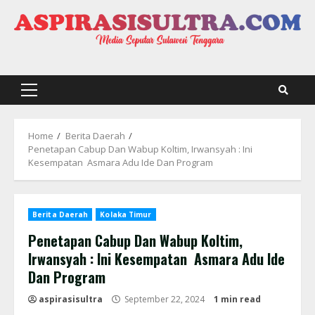
Skip
to
content
Primary
Menu
Home
Berita Daerah
Penetapan Cabup Dan Wabup Koltim, Irwansyah : Ini
Kesempatan Asmara Adu Ide Dan Program
Berita Daerah
Kolaka Timur
Penetapan Cabup Dan Wabup Koltim,
Irwansyah : Ini Kesempatan Asmara Adu Ide
Dan Program
aspirasisultra
September 22, 2024
1 min read