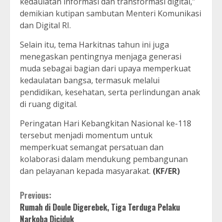
kedaulatan informasi dan transformasi digital,”
demikian kutipan sambutan Menteri Komunikasi
dan Digital RI.
Selain itu, tema Harkitnas tahun ini juga
menegaskan pentingnya menjaga generasi
muda sebagai bagian dari upaya memperkuat
kedaulatan bangsa, termasuk melalui
pendidikan, kesehatan, serta perlindungan anak
di ruang digital.
Peringatan Hari Kebangkitan Nasional ke-118
tersebut menjadi momentum untuk
memperkuat semangat persatuan dan
kolaborasi dalam mendukung pembangunan
dan pelayanan kepada masyarakat.
(KF/ER)
Continue
Previous:
Rumah di Doule Digerebek, Tiga Terduga Pelaku
Reading
Narkoba Diciduk