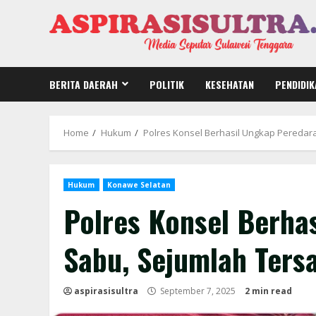
Skip
to
content
BERITA DAERAH
POLITIK
KESEHATAN
PENDIDIK
Home
Hukum
Polres Konsel Berhasil Ungkap Peredar
Hukum
Konawe Selatan
Polres Konsel Berha
Sabu, Sejumlah Ters
aspirasisultra
September 7, 2025
2 min read