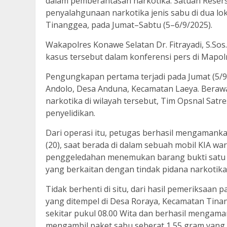
dalam pemberantasan narkotika. Satuan Reser
penyalahgunaan narkotika jenis sabu di dua l
Tinanggea, pada Jumat–Sabtu (5–6/9/2025).
Wakapolres Konawe Selatan Dr. Fitrayadi, S.S
kasus tersebut dalam konferensi pers di Mapol
Pengungkapan pertama terjadi pada Jumat (5/9/2
Andolo, Desa Anduna, Kecamatan Laeya. Berawa
narkotika di wilayah tersebut, Tim Opsnal Sa
penyelidikan.
Dari operasi itu, petugas berhasil mengamankan
(20), saat berada di dalam sebuah mobil KIA wa
penggeledahan menemukan barang bukti satu s
yang berkaitan dengan tindak pidana narkotika
Tidak berhenti di situ, dari hasil pemeriksaan
yang ditempel di Desa Roraya, Kecamatan Tina
sekitar pukul 08.00 Wita dan berhasil mengaman
mengambil paket sabu seberat 1,55 gram yang te