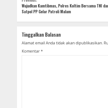
Continue
Previous:
Wujudkan Kamtibmas, Polres Koltim Bersama TNI da
Reading
Satpol PP Gelar Patroli Malam
Tinggalkan Balasan
Alamat email Anda tidak akan dipublikasikan.
Ru
Komentar
*