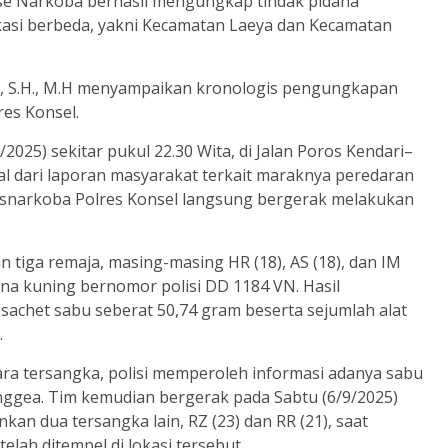
se Narkoba berhasil mengungkap tindak pidana
okasi berbeda, yakni Kecamatan Laeya dan Kecamatan
os., S.H., M.H menyampaikan kronologis pengungkapan
res Konsel.
025) sekitar pukul 22.30 Wita, di Jalan Poros Kendari–
l dari laporan masyarakat terkait maraknya peredaran
tresnarkoba Polres Konsel langsung bergerak melakukan
 tiga remaja, masing-masing HR (18), AS (18), dan IM
rna kuning bernomor polisi DD 1184 VN. Hasil
achet sabu seberat 50,74 gram beserta sejumlah alat
.
 para tersangka, polisi memperoleh informasi adanya sabu
nggea. Tim kemudian bergerak pada Sabtu (6/9/2025)
kan dua tersangka lain, RZ (23) dan RR (21), saat
lah ditempel di lokasi tersebut.