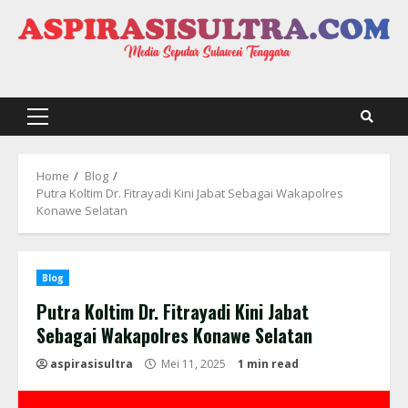
Skip
to
content
Primary
Menu
Home
Blog
Putra Koltim Dr. Fitrayadi Kini Jabat Sebagai Wakapolres
Konawe Selatan
Blog
Putra Koltim Dr. Fitrayadi Kini Jabat
Sebagai Wakapolres Konawe Selatan
aspirasisultra
Mei 11, 2025
1 min read