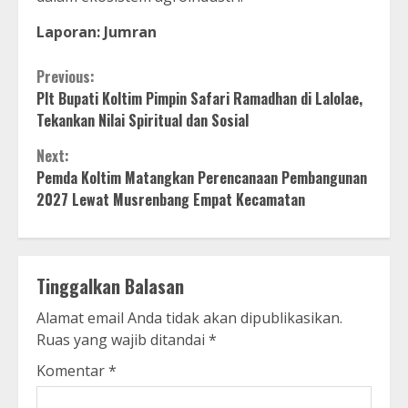
Laporan: Jumran
Continue
Previous:
Plt Bupati Koltim Pimpin Safari Ramadhan di Lalolae,
Reading
Tekankan Nilai Spiritual dan Sosial
Next:
Pemda Koltim Matangkan Perencanaan Pembangunan
2027 Lewat Musrenbang Empat Kecamatan
Tinggalkan Balasan
Alamat email Anda tidak akan dipublikasikan.
Ruas yang wajib ditandai
*
Komentar
*