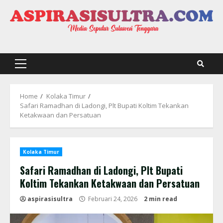
Skip
to
content
Primary
Menu
Home
Kolaka Timur
Safari Ramadhan di Ladongi, Plt Bupati Koltim Tekankan
Ketakwaan dan Persatuan
Kolaka Timur
Safari Ramadhan di Ladongi, Plt Bupati
Koltim Tekankan Ketakwaan dan Persatuan
aspirasisultra
Februari 24, 2026
2 min read