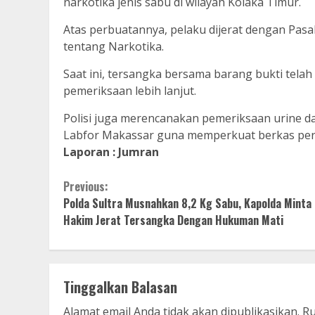
narkotika jenis sabu di wilayah Kolaka Timur.
Atas perbuatannya, pelaku dijerat dengan Pasal
tentang Narkotika.
Saat ini, tersangka bersama barang bukti tela
pemeriksaan lebih lanjut.
Polisi juga merencanakan pemeriksaan urine da
Labfor Makassar guna memperkuat berkas per
Laporan : Jumran
Continue
Previous:
Polda Sultra Musnahkan 8,2 Kg Sabu, Kapolda Minta
Reading
Hakim Jerat Tersangka Dengan Hukuman Mati
Tinggalkan Balasan
Alamat email Anda tidak akan dipublikasikan.
Ru