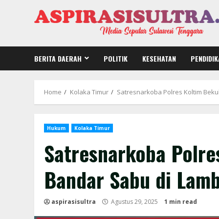
Skip
to
content
BERITA DAERAH
POLITIK
KESEHATAN
PENDIDIK
Home
Kolaka Timur
Satresnarkoba Polres Koltim Beku
Hukum
Kolaka Timur
Satresnarkoba Polre
Bandar Sabu di Lam
aspirasisultra
Agustus 29, 2025
1 min read