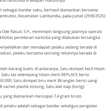
na narkotika di wilayah hukumnya.
uat sebagai bandar sabu, berhasil diamankan bersama
uambuteo, Kecamatan Lambandia, pada Jumat (29/8/2025)
 Ode Rasuli, S.H., memimpin langsung jalannya operasi
ktivitas peredaran narkoba yang dilakukan tersangka.
penyelidikan dan mendapati pelaku sedang berada di
bekan, pelaku bersama seorang rekannya berada di
ah barang bukti, di antaranya, Satu dompet kecil hitam
, Satu tas selempang hitam merk REPLACE berisi
0.000, Satu dompet biru merk Wrangler berisi uang
8 sachet plastik kosong, Satu alat isap (bong).
bu yang diamankan mencapai 7,4 gram bruto.
 pelaku adalah sebagai bandar sekaligus pengedar