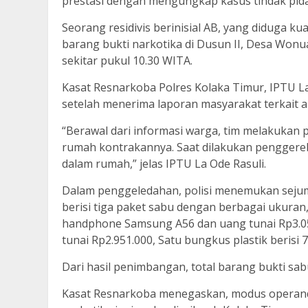
prestasi dengan mengungkap kasus tindak pida
Seorang residivis berinisial AB, yang diduga k
barang bukti narkotika di Dusun II, Desa Won
sekitar pukul 10.30 WITA.
Kasat Resnarkoba Polres Kolaka Timur, IPTU La
setelah menerima laporan masyarakat terkait a
“Berawal dari informasi warga, tim melakukan 
rumah kontrakannya. Saat dilakukan penggere
dalam rumah,” jelas IPTU La Ode Rasuli.
Dalam penggeledahan, polisi menemukan sejuml
berisi tiga paket sabu dengan berbagai ukuran
handphone Samsung A56 dan uang tunai Rp3.05
tunai Rp2.951.000, Satu bungkus plastik berisi 7
Dari hasil penimbangan, total barang bukti sa
Kasat Resnarkoba menegaskan, modus operandi