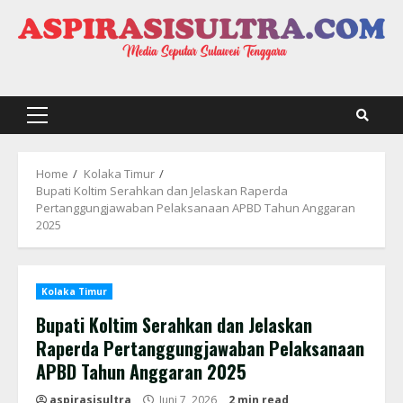
Skip
to
content
Primary
Menu
Home
Kolaka Timur
Bupati Koltim Serahkan dan Jelaskan Raperda
Pertanggungjawaban Pelaksanaan APBD Tahun Anggaran
2025
Kolaka Timur
Bupati Koltim Serahkan dan Jelaskan
Raperda Pertanggungjawaban Pelaksanaan
APBD Tahun Anggaran 2025
aspirasisultra
Juni 7, 2026
2 min read