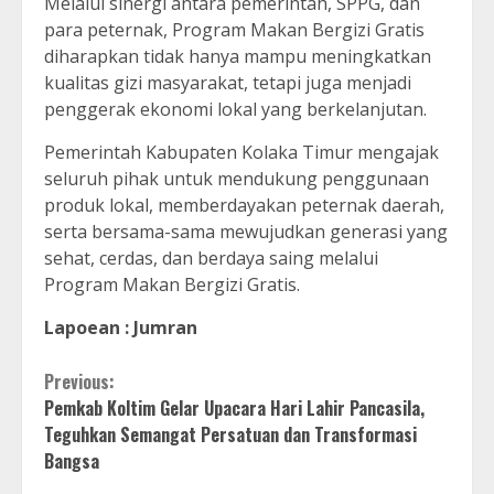
Melalui sinergi antara pemerintah, SPPG, dan
para peternak, Program Makan Bergizi Gratis
diharapkan tidak hanya mampu meningkatkan
kualitas gizi masyarakat, tetapi juga menjadi
penggerak ekonomi lokal yang berkelanjutan.
Pemerintah Kabupaten Kolaka Timur mengajak
seluruh pihak untuk mendukung penggunaan
produk lokal, memberdayakan peternak daerah,
serta bersama-sama mewujudkan generasi yang
sehat, cerdas, dan berdaya saing melalui
Program Makan Bergizi Gratis.
Lapoean : Jumran
Continue
Previous:
Pemkab Koltim Gelar Upacara Hari Lahir Pancasila,
Reading
Teguhkan Semangat Persatuan dan Transformasi
Bangsa