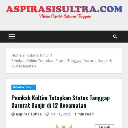
Skip
to
content
Primary
Menu
Home
Kolaka Timur
Pemkab Koltim Tetapkan Status Tanggap Darurat Banjir di
12 Kecamatan
Kolaka Timur
Pemkab Koltim Tetapkan Status Tanggap
Darurat Banjir di 12 Kecamatan
aspirasisultra
Mei 10, 2026
1 min read