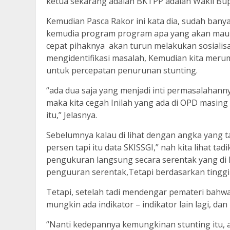
ketua sekarang adalah BKTPP adalah Wakil Bu
Kemudian Pasca Rakor ini kata dia, sudah ba
kemudia program program apa yang akan mau di
cepat pihaknya akan turun melakukan sosialisasi
mengidentifikasi masalah, Kemudian kita merum
untuk percepatan penurunan stunting.
“ada dua saja yang menjadi inti permasalahanny
maka kita cegah Inilah yang ada di OPD masing m
itu,” Jelasnya.
Sebelumnya kalau di lihat dengan angka yang ta
persen tapi itu data SKISSGI,” nah kita lihat 
pengukuran langsung secara serentak yang di 
penguuran serentak,Tetapi berdasarkan tingg
Tetapi, setelah tadi mendengar pemateri bahw
mungkin ada indikator – indikator lain lagi, dan 
“Nanti kedepannya kemungkinan stunting itu, ana