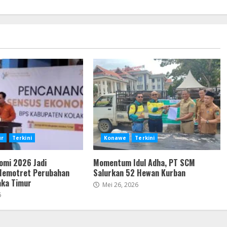
ur
Terkini
Konawe
Terkini
omi 2026 Jadi
Momentum Idul Adha, PT SCM
emotret Perubahan
Salurkan 52 Hewan Kurban
aka Timur
Mei 26, 2026
6