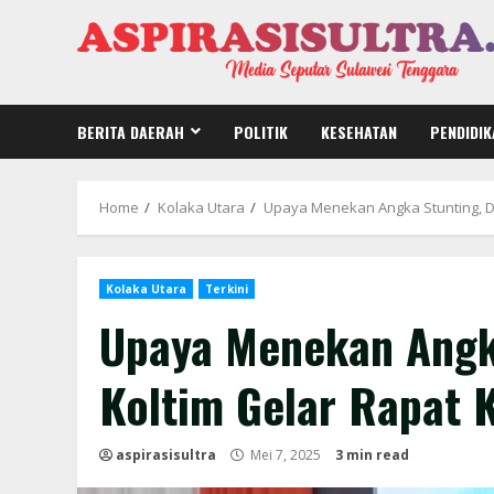
Skip
to
content
BERITA DAERAH
POLITIK
KESEHATAN
PENDIDIK
Home
Kolaka Utara
Upaya Menekan Angka Stunting, D
Kolaka Utara
Terkini
Upaya Menekan Angk
Koltim Gelar Rapat 
aspirasisultra
Mei 7, 2025
3 min read