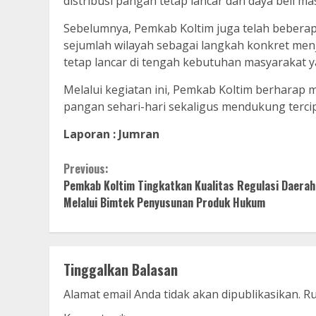
distribusi pangan tetap lancar dan daya beli ma
Sebelumnya, Pemkab Koltim juga telah bebera
sejumlah wilayah sebagai langkah konkret men
tetap lancar di tengah kebutuhan masyarakat y
Melalui kegiatan ini, Pemkab Koltim berhara
pangan sehari-hari sekaligus mendukung tercip
Laporan : Jumran
Continue
Previous:
Pemkab Koltim Tingkatkan Kualitas Regulasi Daerah
Reading
Melalui Bimtek Penyusunan Produk Hukum
Tinggalkan Balasan
Alamat email Anda tidak akan dipublikasikan.
Ru