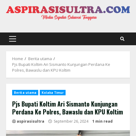
Skip
to
content
Primary
Menu
Home
Berita utama
Pjs Bupati Koltim Ari Sismanto Kunjungan Perdana Ke
Polres, Bawaslu dan KPU Koltim
Berita utama
Kolaka Timur
Pjs Bupati Koltim Ari Sismanto Kunjungan
Perdana Ke Polres, Bawaslu dan KPU Koltim
aspirasisultra
September 26, 2024
1 min read