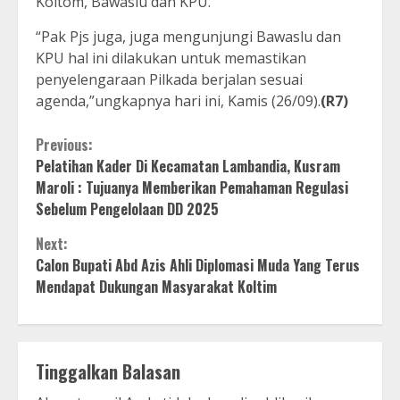
Koltom, Bawaslu dan KPU.
“Pak Pjs juga, juga mengunjungi Bawaslu dan
KPU hal ini dilakukan untuk memastikan
penyelengaraan Pilkada berjalan sesuai
agenda,”ungkapnya hari ini, Kamis (26/09).
(R7)
Continue
Previous:
Pelatihan Kader Di Kecamatan Lambandia, Kusram
Reading
Maroli : Tujuanya Memberikan Pemahaman Regulasi
Sebelum Pengelolaan DD 2025
Next:
Calon Bupati Abd Azis Ahli Diplomasi Muda Yang Terus
Mendapat Dukungan Masyarakat Koltim
Tinggalkan Balasan